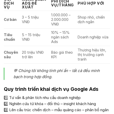
PHÍ DỊCH
DỊCH
ADS ĐỀ
PHÙ HỢP VỚI
VỤ/THÁNG
VỤ
XUẤT
1.000.000 –
3 – 5 triệu
Shop nhỏ, chiến
Cơ bản
2.000.000
VNĐ
dịch ngắn
VNĐ
10% – 15%
Tiêu
5 – 15 triệu
ngân sách
Doanh nghiệp vừa
chuẩn
VNĐ
Ads
Thương hiệu lớn,
Chuyên
20 triệu VNĐ
Báo giá theo
thị trường cạnh
sâu
trở lên
KPI
tranh
💬
Chúng tôi không tính phí ẩn – tất cả đều minh
bạch trong hợp đồng.
Quy trình triển khai dịch vụ Google Ads
1️⃣ Tư vấn & phân tích nhu cầu doanh nghiệp
2️⃣ Nghiên cứu từ khóa – đối thủ – insight khách hàng
3️⃣ Lên cấu trúc chiến dịch – mẫu quảng cáo – phân bổ ngân