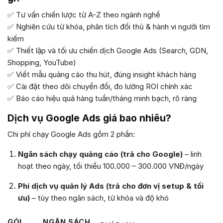
✅ Tư vấn chiến lược từ A-Z theo ngành nghề
✅ Nghiên cứu từ khóa, phân tích đối thủ & hành vi người tìm
kiếm
✅ Thiết lập và tối ưu chiến dịch Google Ads (Search, GDN,
Shopping, YouTube)
✅ Viết mẫu quảng cáo thu hút, đúng insight khách hàng
✅ Cài đặt theo dõi chuyển đổi, đo lường ROI chính xác
✅ Báo cáo hiệu quả hàng tuần/tháng minh bạch, rõ ràng
Dịch vụ Google Ads giá bao nhiêu?
Chi phí chạy Google Ads gồm 2 phần:
Ngân sách chạy quảng cáo (trả cho Google)
– linh
hoạt theo ngày, tối thiểu 100.000 – 300.000 VNĐ/ngày
Phí dịch vụ quản lý Ads (trả cho đơn vị setup & tối
ưu)
– tùy theo ngân sách, từ khóa và độ khó
GÓI
NGÂN SÁCH