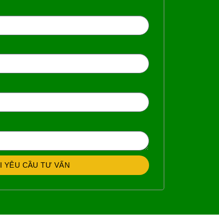
I YÊU CẦU TƯ VẤN