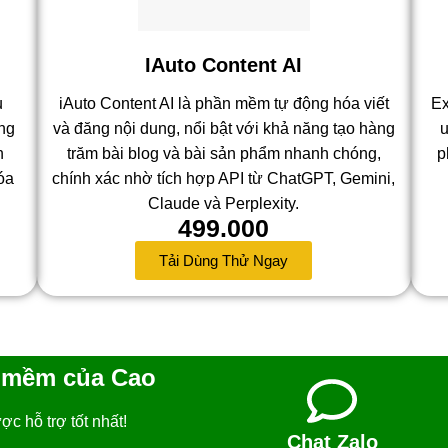
IAuto Content AI
u
iAuto Content AI là phần mềm tự động hóa viết
Ex
ng
và đăng nội dung, nổi bật với khả năng tạo hàng
u
n
trăm bài blog và bài sản phẩm nhanh chóng,
p
óa
chính xác nhờ tích hợp API từ ChatGPT, Gemini,
Claude và Perplexity.
499.000
Tải Dùng Thử Ngay
n mềm của Cao
c hỗ trợ tốt nhất!
Chat Zalo