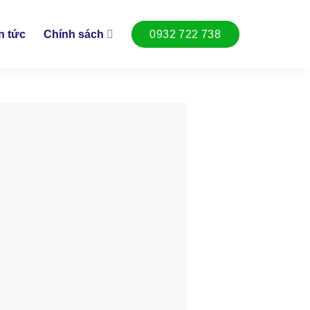
n tức
Chính sách
0932 722 738