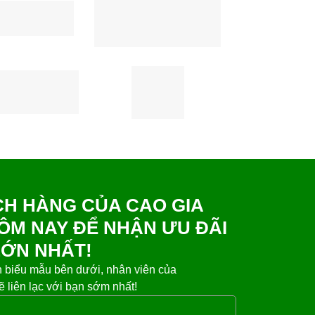
CH HÀNG CỦA CAO GIA
ÔM NAY ĐỂ NHẬN ƯU ĐÃI
LỚN NHẤT!
n biểu mẫu bên dưới, nhân viên của
ẽ liên lạc với bạn sớm nhất!