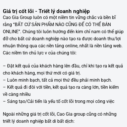
Giá trị cốt lõi - Triết lý doanh nghiệp
Cao Gia Group luôn có một niềm tin vững chắc và bền bĩ
rằng “BẤT CỨ SẢN PHẨM NÀO CŨNG ĐỂ CÓ THỂ BÁN
ONLINE”. Chúng tôi luôn hướng đến kim chỉ nam có thể giúp
đỡ cho bất cứ doanh nghiệp nào tạo ra được doanh thu/lợi
nhuận thông qua các nền tảng online, nhất là nền tảng web.
Các niềm tin chủ lực v của chúng tôi:
– Đặt kết quả của khách hàng lên đầu, chỉ khi tạo ra kết quả
cho khách hàng, mọi thứ mới có giá trị.
– Luôn minh bạch, tất cả mọi thứ đều phải minh bạch.
– Kết quả đi đôi với tiền, kết quả tạo ra càng lớn, tiền kiếm
về càng nhiều
– Sáng tạo/Cải tiến là yếu tố cốt lõi trong mọi công việc
Ngoài những giá trị cốt lõi, Cao Gia group cũng có những
triết lý doanh nghiệp bất di bất dịch: