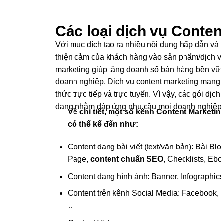
Các loại dịch vụ Conte
Với mục đích tạo ra nhiều nội dung hấp dẫn và c
thiện cảm của khách hàng vào sản phẩm/dịch v
marketing giúp tăng doanh số bán hàng bền vữ
doanh nghiệp. Dịch vụ content marketing mang
thức trực tiếp và trực tuyến. Vì vậy, các gói dị
dạng nhằm đáp ứng nhu cầu mọi doanh nghiệp
Về chi tiết, một số kênh Content Market
có thể kể đến như:
Content dạng bài viết (text/văn bản): Bài 
Page,
content chuẩn SEO
, Checklists, E
Content dạng hình ảnh: Banner, Infograph
Content trên kênh Social Media: Facebook, 
…