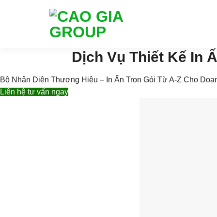
Skip
to
content
Dịch Vụ Thiết Kế In
Bộ Nhận Diện Thương Hiệu – In Ấn Trọn Gói Từ A-Z Cho Doa
Liên hệ tư vấn ngay