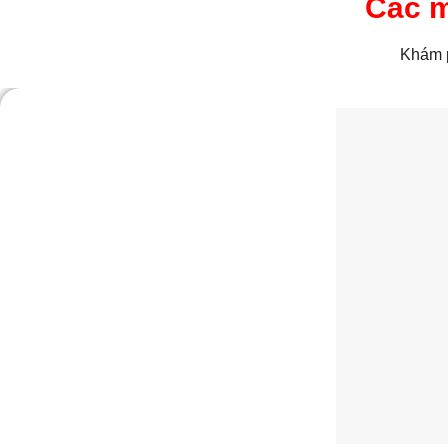
Các m
Khám p