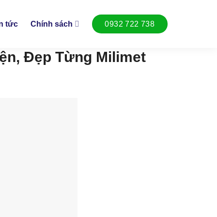
n tức
Chính sách
0932 722 738
ện, Đẹp Từng Milimet