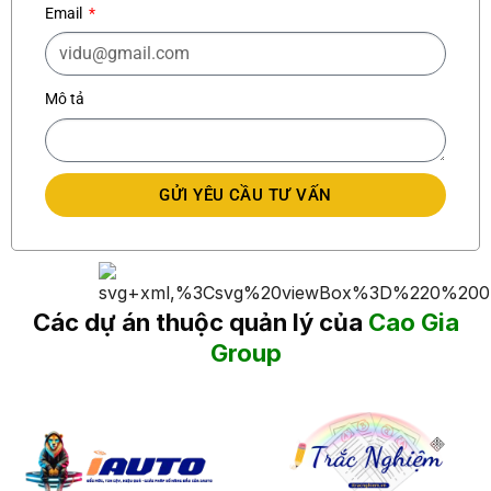
Email
Mô tả
GỬI YÊU CẦU TƯ VẤN
Các dự án thuộc quản lý của
Cao Gia
Group