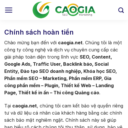
Skip
to
content
Chính sách hoàn tiền
Chào mừng bạn đến với
caogia.net
. Chúng tôi là một
công ty công nghệ và dịch vụ chuyên cung cấp các
giải pháp toàn diện trong lĩnh vực
SEO, Content,
Google Ads, Traffic User, Backlink báo, Social
Entity, Đào tạo SEO doanh nghiệp, Khóa học SEO,
Phần mềm SEO – Marketing, Phần mềm ERP, Gia
công phần mềm – Plugin, Thiết kế Web – Landing
Page, Thiết kế in ấn – Thi công Quảng cáo
.
Tại
caogia.net
, chúng tôi cam kết bảo vệ quyền riêng
tư và dữ liệu cá nhân của khách hàng bằng các chính
sách bảo mật nghiêm ngặt. Chính sách này sẽ giúp
bạn hiểu rõ cách chúng tôi thu thập, sử dụng, bảo vệ